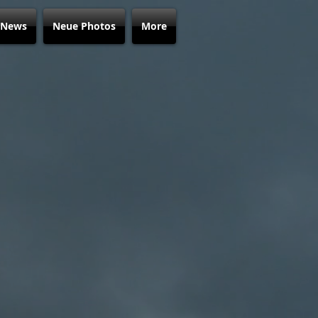
News
Neue Photos
More