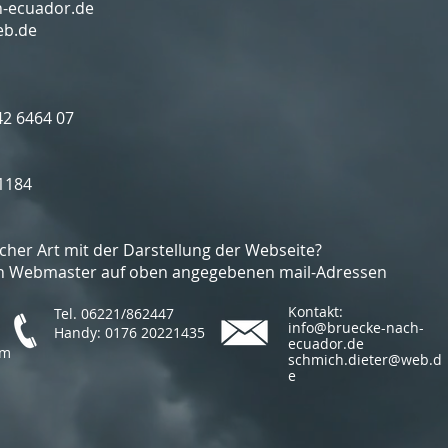
h-ecuador.de
eb.de
42 6464 07
1184
cher Art mit der Darstellung der Webseite?
den Webmaster auf oben angegebenen mail-Adressen
Kontakt:
Tel. 06221/862447
i
nfo@bruecke-nach-
Handy: 0176 20221435
ecuador.de
im
schmich.dieter@web.d
e