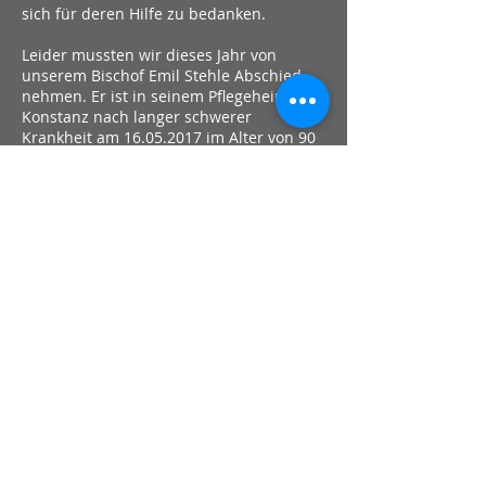
sich für deren Hilfe zu bedanken.
Leider mussten wir dieses Jahr von
unserem Bischof Emil Stehle Abschied
nehmen. Er ist in seinem Pflegeheim in
Konstanz nach langer schwerer
Krankheit am
16.05.2017
im Alter von 90
Jahren verstorben. Die Eucharistiefeier
und die Beisetzung erfolgte am Freitag,
26.05.2017
in Herdwangen, dem
Heimatort von Bischof Stehle. Auch
Bischof Bertram Wick nahm den weiten
Weg aus Ecuador auf sich, um an der
Beerdigung teilzunehmen. Wir werden
Bischof Emil Stehle immer in Erinnerung
behalten
Zum Abschluss sagen wir Ihnen allen
noch einmal „Danke“, für Ihre
großzügigen Spenden und
Unterstützungen. Wir haben diese
Stiftung, aus Liebe zu unserem